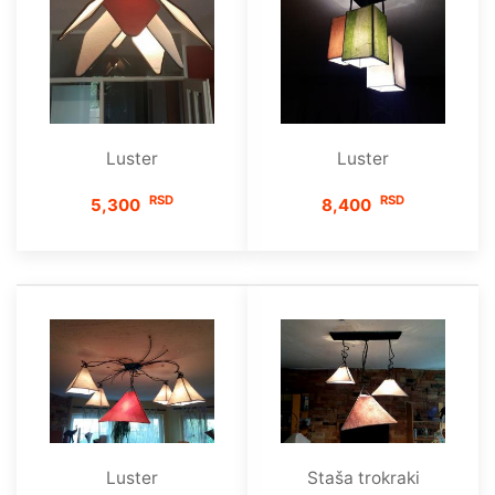
Luster
Luster
RSD
RSD
5,300
8,400
Luster
Staša trokraki