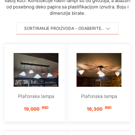
vašoj kući. Konstukcije naših lampi su od gvoždja, a abažuri
od posebnog deko papira sa plastifikacijom iznutra. Boju i
dimenzije birate.
SORTIRANJE PROIZVODA - ODABERITE..
Plafonska lampa
Plafonska lampa
RSD
RSD
19,000
16,300