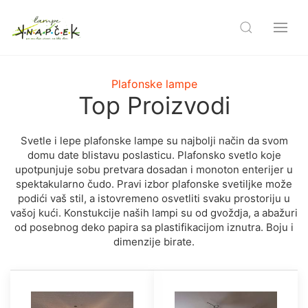
Plafonske lampe
Top Proizvodi
Svetle i lере plafonske lаmре su najbolji način da svom
domu date blistavu poslasticu. Plafonsko svetlo koje
upotpunjuje sobu pretvara dosadan i monoton enterijer u
spektakularno čudo. Pravi izbor plafonske svetiljke može
podići vaš stil, a istovremeno osvetliti svaku prostoriju u
vašoj kući. Konstukcije naših lampi su od gvoždja, a abažuri
od posebnog deko papira sa plastifikacijom iznutra. Boju i
dimenzije birate.