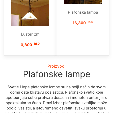
Plafonska lampa
RSD
16,300
Luster 2m
RSD
6,800
Proizvodi
Plafonske lampe
Svetle i lере plafonske lаmре su najbolji način da svom
domu date blistavu poslasticu. Plafonsko svetlo koje
upotpunjuje sobu pretvara dosadan i monoton enterijer u
spektakularno čudo. Pravi izbor plafonske svetiljke može
podići vaš stil, a istovremeno osvetliti svaku prostoriju u