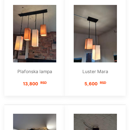
Plafonska lampa
Luster Mara
RSD
RSD
13,800
5,600