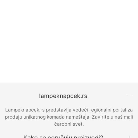
Luster
RSD
12,900
lampeknapcek.rs
Lampeknapcek.rs predstavlja vodeći regionalni portal za
prodaju unikatnog komada nameštaja. Zavirite u naš mali
čarobni svet.
Kako se poručuju proizvodi?