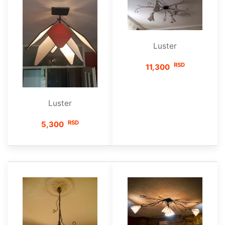
Luster
RSD
11,300
Luster
RSD
5,300