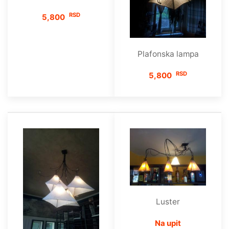
RSD
5,800
Plafonska lampa
RSD
5,800
Luster
Na upit