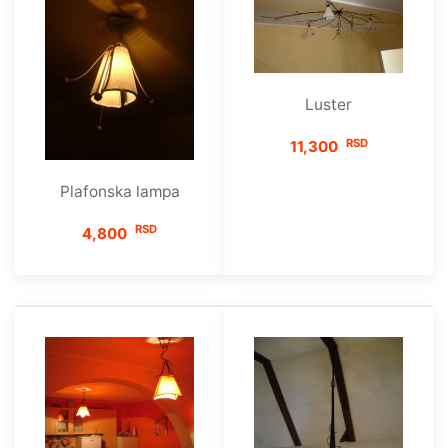
Luster
RSD
11,300
Plafonska lampa
RSD
4,800