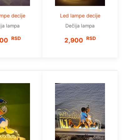
mpe decije
Led lampe decije
ija lampa
Dečija lampa
RSD
RSD
900
2,900