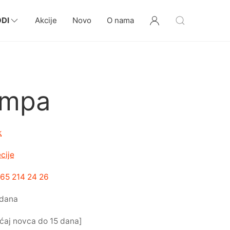
DI
Akcije
Novo
O nama
ampa
k
cije
65 214 24 26
 dana
ćaj novca do 15 dana]