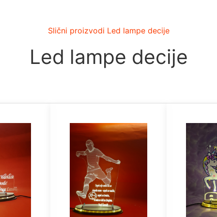
Slični proizvodi Led lampe decije
Led lampe decije