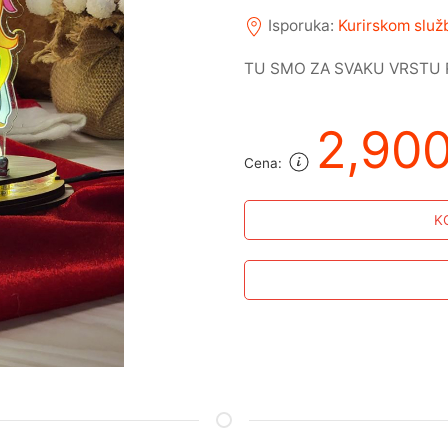
Isporuka:
Kurirskom slu
TU SMO ZA SVAKU VRSTU 
2,90
Cena:
K