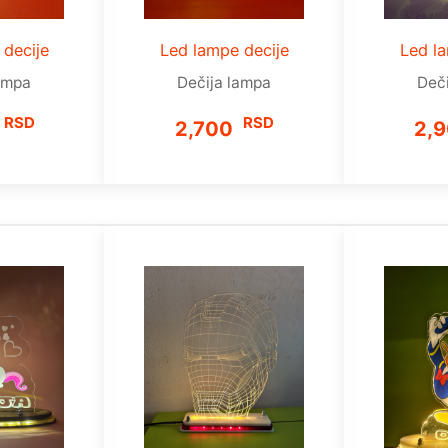
 decije
Led lampe decije
Led la
ampa
Dečija lampa
Deč
RSD
RSD
2,700
2,