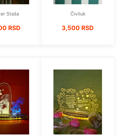
ter Staša
Čiviluk
00 RSD
3,500 RSD