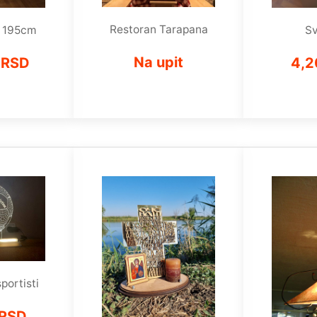
Restoran Tarapana
e 195cm
Sv
Na upit
 RSD
4,2
portisti
 RSD