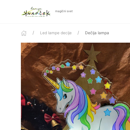
magični svet
Led lampe decije
Dečija lampa