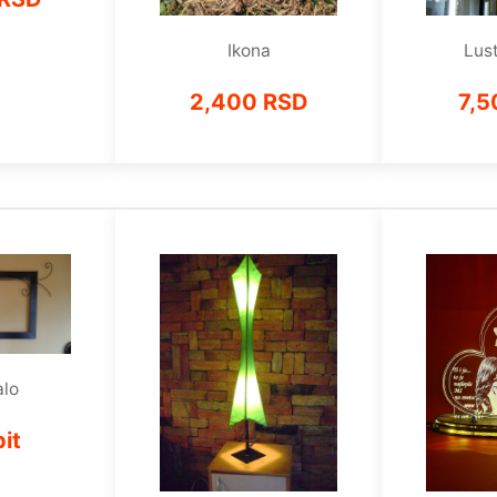
Ikona
Lus
2,400 RSD
7,5
alo
it