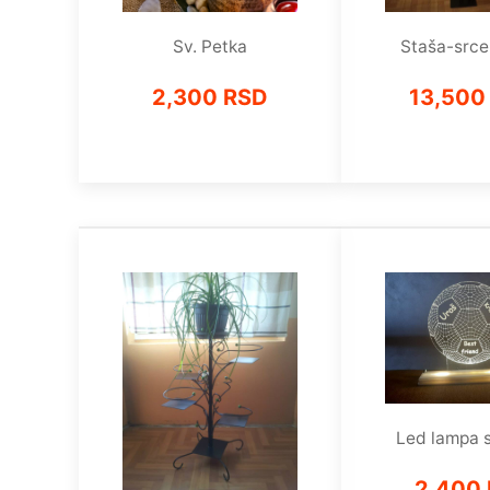
Staša-src
Sv. Petka
13,500
2,300 RSD
Led lampa s
2,400