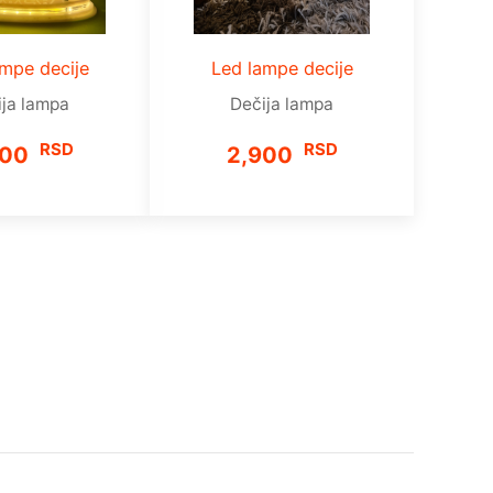
mpe decije
Led lampe decije
ija lampa
Dečija lampa
RSD
RSD
900
2,900