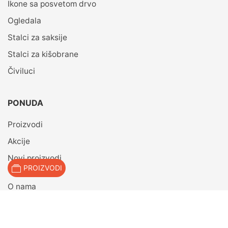
Ikone sa posvetom drvo
Ogledala
Stalci za saksije
Stalci za kišobrane
Čiviluci
PONUDA
Proizvodi
Akcije
Novi proizvodi
PROIZVODI
O nama
© 2021 lampeknapcek.rs